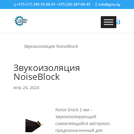
+375 (17) 395-55-00
A1
+375 (29) 387-09-45
info@gms.by
Звукоизоляция NoiseBlock
Звукоизоляция
NoiseBlock
Апр 24, 2024
Noise block 2 мм –
звукоизолирующий
самоклеящийся материал,
предназначенный для